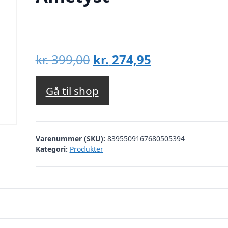
Den
Den
kr.
399,00
kr.
274,95
oprindelige
aktuelle
pris
pris
Gå til shop
var:
er:
kr. 399,00.
kr. 274,95.
Varenummer (SKU):
8395509167680505394
Kategori:
Produkter