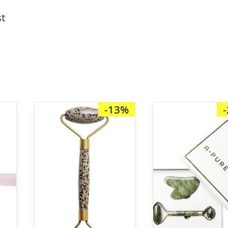
st
-13%