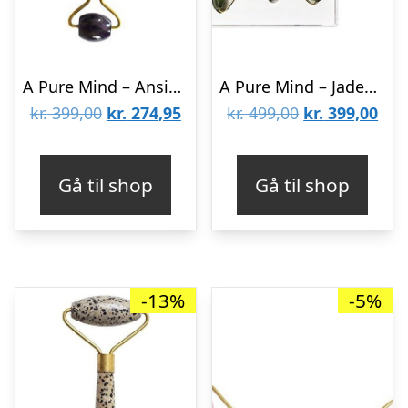
A Pure Mind – Ansigtsrulle Dobbelt – Ametyst
A Pure Mind – Jadesten Gaveæske Ansigtsrulle & Gua Sha Green Jade
Den
Den
Den
De
kr.
399,00
kr.
274,95
kr.
499,00
kr.
399,00
oprindelige
aktuelle
oprindelige
aktu
pris
pris
pris
pris
Gå til shop
Gå til shop
var:
er:
var:
er:
kr. 399,00.
kr. 274,95.
kr. 499,00.
kr. 
-13%
-5%