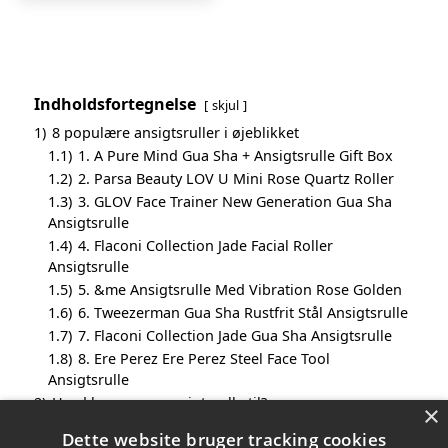
Indholdsfortegnelse
skjul
1)
8 populære ansigtsruller i øjeblikket
1.1)
1. A Pure Mind Gua Sha + Ansigtsrulle Gift Box
1.2)
2. Parsa Beauty LOV U Mini Rose Quartz Roller
1.3)
3. GLOV Face Trainer New Generation Gua Sha
Ansigtsrulle
1.4)
4. Flaconi Collection Jade Facial Roller
Ansigtsrulle
1.5)
5. &me Ansigtsrulle Med Vibration Rose Golden
1.6)
6. Tweezerman Gua Sha Rustfrit Stål Ansigtsrulle
1.7)
7. Flaconi Collection Jade Gua Sha Ansigtsrulle
1.8)
8. Ere Perez Ere Perez Steel Face Tool
Ansigtsrulle
2)
Hvad bruges en ansigtsrulle til?
×
3)
Hvordan er en ansigtsrulle udformet?
Dette website bruger tracking cookies