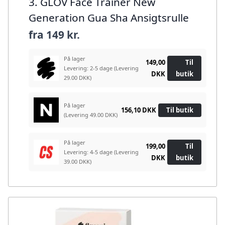
3. GLOV Face Trainer New
Generation Gua Sha Ansigtsrulle
fra
149 kr.
På lager
149,00
Til
Levering: 2-5 dage
(Levering
DKK
butik
29.00 DKK)
På lager
156,10 DKK
Til butik
(Levering 49.00 DKK)
På lager
199,00
Til
Levering: 4-5 dage
(Levering
DKK
butik
39.00 DKK)