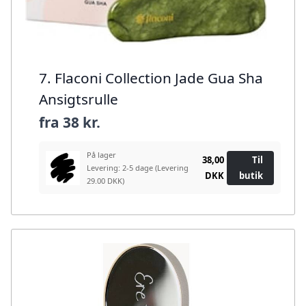
7. Flaconi Collection Jade Gua Sha
Ansigtsrulle
fra
38 kr.
På lager
38,00
Til
Levering: 2-5 dage
(Levering
DKK
butik
29.00 DKK)