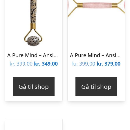
A Pure Mind – Ansigtsrulle Dobbelt Dalmatiner Jaspis Sten
A Pure Mind – Ansigtsrulle Dobbelt Rosa Kvarts
Den
Den
Den
De
kr.
399,00
kr.
349,00
kr.
399,00
kr.
379,00
oprindelige
aktuelle
oprindelige
aktu
pris
pris
pris
pris
Gå til shop
Gå til shop
var:
er:
var:
er:
kr. 399,00.
kr. 349,00.
kr. 399,00.
kr. 